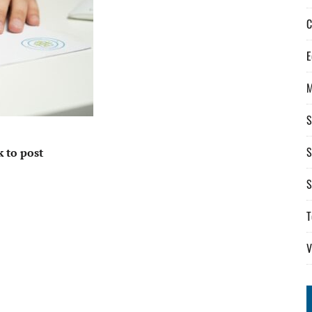
C
E
S
S
k to post
S
T
V