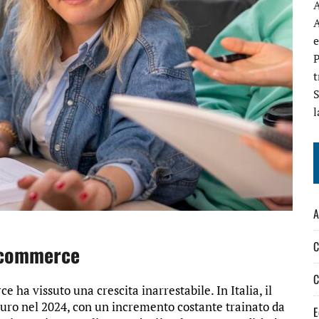
A
A
e
P
t
S
l
A
C
e-commerce
C
e ha vissuto una crescita inarrestabile. In Italia, il
euro nel 2024, con un incremento costante trainato da
E