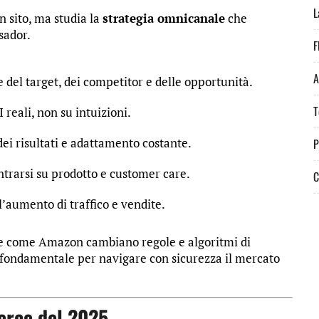
L
n sito, ma studia la
strategia omnicanale
che
sador.
F
A
 del target, dei competitor e delle opportunità.
T
 reali, non su intuizioni.
ei risultati e adattamento costante.
P
trarsi su prodotto e customer care.
C
l’aumento di traffico e vendite.
ce come Amazon cambiano regole e algoritmi di
 fondamentale per navigare con sicurezza il mercato
erce del 2025