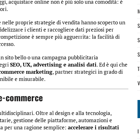
ggi, acquistare online non è più solo una comodità: è
ori.
e nelle proprie strategie di vendita hanno scoperto un
S
idelizzare i clienti e raccogliere dati preziosi per
 competizione è sempre più agguerrita: la facilità di
S
ccesso.
S
 un sito bello o una campagna pubblicitaria
tegri
SEO, UX, advertising e analisi dati
. Ed è qui che
T
e-commerce marketing
, partner strategici in grado di
nibile e misurabile.
V
a e-commerce
isciplinari. Oltre al design e alla tecnologia,
tarie, gestione delle piattaforme, automazioni e
zia per una ragione semplice:
accelerare i risultati
I