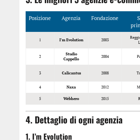
Posizione
Agenzia
Fondazione
S
pri
Reggi
1
I’m Evolution
2003
L
Studio
2
2004
P
Cappello
3
Calicantus
2008
T
4
Naxa
2012
M
5
Webhero
2015
4. Dettaglio di ogni agenzia
1. I’m Evolution