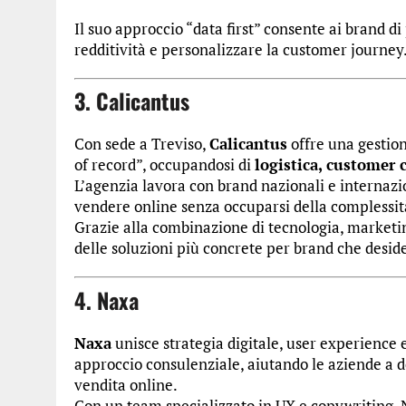
Il suo approccio “data first” consente ai brand di 
redditività e personalizzare la customer journey
3. Calicantus
Con sede a Treviso,
Calicantus
offre una gestio
of record”, occupandosi di
logistica, customer
L’agenzia lavora con brand nazionali e internazio
vendere online senza occuparsi della complessità
Grazie alla combinazione di tecnologia, market
delle soluzioni più concrete per brand che desi
4. Naxa
Naxa
unisce strategia digitale, user experience
approccio consulenziale, aiutando le aziende a de
vendita online.
Con un team specializzato in UX e copywriting, 