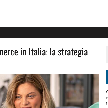
rce in Italia: la strategia
C
m
U