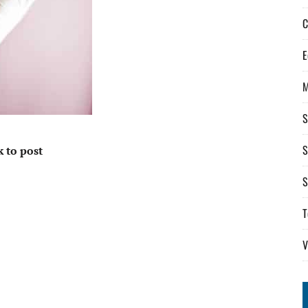
C
E
S
S
k to post
S
T
V