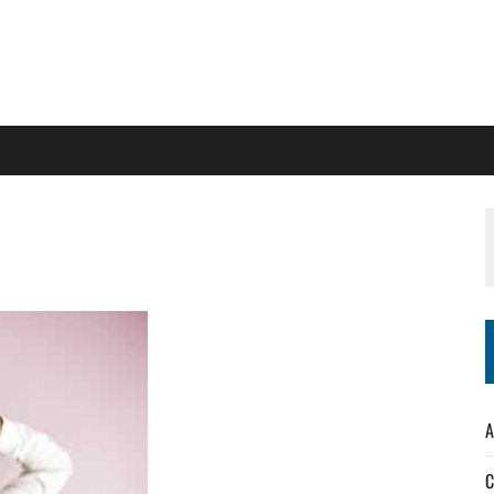
i
A
C